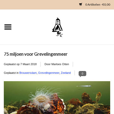
0 Artikelen - €0,00
Home
Woondeco
Kleding
75 miljoen voor Grevelingenmeer
Geplaatst op
7 Maart 2018
Door Marloes Otten
Zeeland en Zeeuwse knop
Geplaatst in
Brouwersdam
,
Grevelingenmeer
,
Zeeland
0
Waterkaart
Duikgidsen
Contact