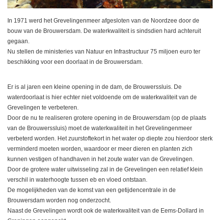
Waterproof tassen
In 1971 werd het Grevelingenmeer afgesloten van de Noordzee door de
bouw van de Brouwersdam. De waterkwaliteit is sindsdien hard achteruit
gegaan.
Nieuws
Nu stellen de ministeries van Natuur en Infrastructuur 75 miljoen euro ter
beschikking voor een doorlaat in de Brouwersdam.
Er is al jaren een kleine opening in de dam, de Brouwerssluis. De
waterdoorlaat is hier echter niet voldoende om de waterkwaliteit van de
Grevelingen te verbeteren.
Door de nu te realiseren grotere opening in de Brouwersdam (op de plaats
van de Brouwerssluis) moet de waterkwaliteit in het Grevelingenmeer
verbeterd worden. Het zuurstoftekort in het water op diepte zou hierdoor sterk
verminderd moeten worden, waardoor er meer dieren en planten zich
kunnen vestigen of handhaven in het zoute water van de Grevelingen.
Door de grotere water uitwisseling zal in de Grevelingen een relatief klein
verschil in waterhoogte tussen eb en vloed ontstaan.
De mogelijkheden van de komst van een getijdencentrale in de
Brouwersdam worden nog onderzocht.
Naast de Grevelingen wordt ook de waterkwaliteit van de Eems-Dollard in