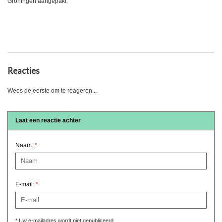
Groningen aangepakt.
Reacties
Wees de eerste om te reageren...
Laat een reactie achter
Naam:
*
E-mail:
*
* Uw e-mailadres wordt niet gepubliceerd.