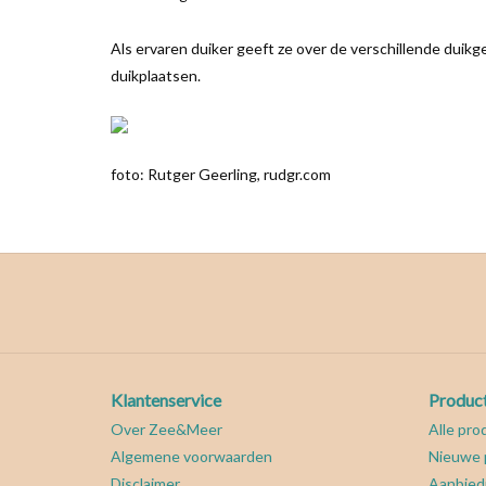
Als ervaren duiker geeft ze over de verschillende duik
duikplaatsen.
foto: Rutger Geerling, rudgr.com
Klantenservice
Produc
Over Zee&Meer
Alle pro
Algemene voorwaarden
Nieuwe 
Disclaimer
Aanbied