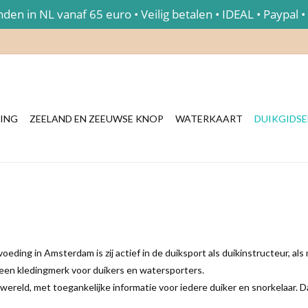
en in NL vanaf 65 euro • Veilig betalen • IDEAL • Paypal •
ING
ZEELAND EN ZEEUWSE KNOP
WATERKAART
DUIKGIDS
eding in Amsterdam is zij actief in de duiksport als duikinstructeur, a
een kledingmerk voor duikers en watersporters.
ereld, met toegankelijke informatie voor iedere duiker en snorkelaar. Da