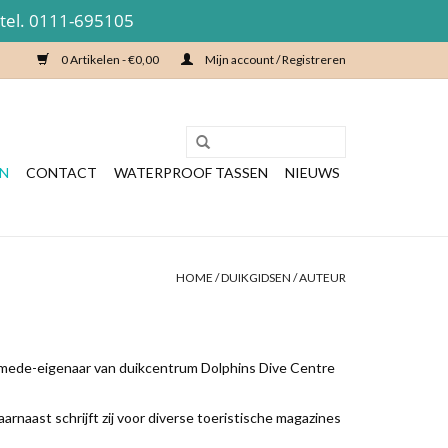
 tel. 0111-695105
0 Artikelen - €0,00
Mijn account / Registreren
EN
CONTACT
WATERPROOF TASSEN
NIEUWS
HOME
/
DUIKGIDSEN
/
AUTEUR
ls mede-eigenaar van duikcentrum Dolphins Dive Centre
arnaast schrijft zij voor diverse toeristische magazines