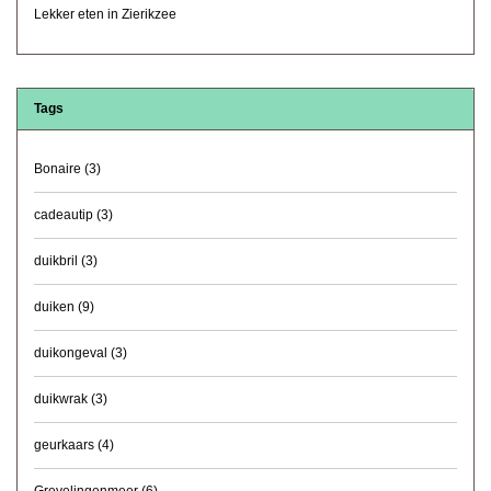
Lekker eten in Zierikzee
Tags
Bonaire
(3)
cadeautip
(3)
duikbril
(3)
duiken
(9)
duikongeval
(3)
duikwrak
(3)
geurkaars
(4)
Grevelingenmeer
(6)