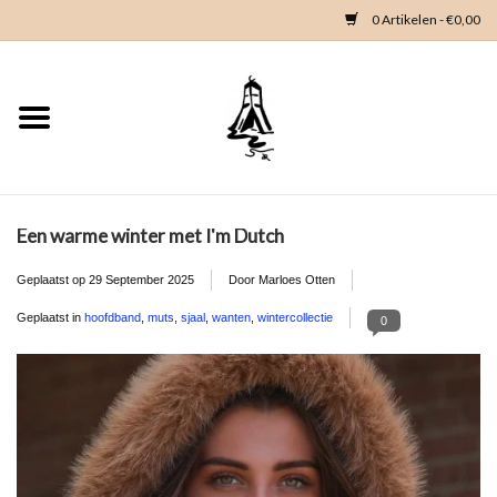
0 Artikelen - €0,00
Home
Woondeco
Kleding
Een warme winter met I'm Dutch
Geplaatst op
29 September 2025
Door Marloes Otten
Zeeland en Zeeuwse knop
Geplaatst in
hoofdband
,
muts
,
sjaal
,
wanten
,
wintercollectie
0
Waterkaart
Duikgidsen
Contact