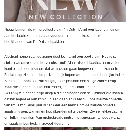
Nieuw binnen: de wintercollectie van I'm Dutch! Altijd een favoriet moment
aan het begin van het najaar voor ons, alle heerlijke sjaals, wanten en
hoofdbanden van I'm Dutch uitpakken.
Afscheid nemen van de zomer doet toch altijd een beetje pijn. Het liefst
steken we onze kop in het zand(strand). Maar als de blaadjes gaan vallen
komt er toch een moment dat we moeten gaan toegeven dat de zomer in
Zeeland op zijn einde loopt. Natuurlijk hopen we dan op een heerlijke Indian
Summer en zodra de zon schijnt, is er spontaan een stukje zomer terug.
Maar we kunnen het niet ontkennen, de herfst komt er aan.
Gelukkig zijn er dan altijd dingen die het ineens een stuk minder erg maken
dat het najaar er aan komt. En een daarvan is absoluut de nieuwe collectie
van I'm Dutch! Ieder jaar is het weer een feestje om de nieuwe collectie
sjaals, mutsen, wanten en hoofdbanden uit te pakken. Zoveel lekker zachte
en fluffy materialen! Van grofgebreide mutsen tot superzachte teddy wanten
en sjaals in bontlook. In zoveel kleuren....