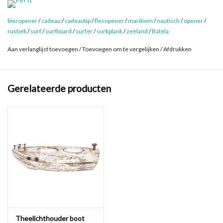
Breedte: 4,2 cm
bieropener
/
cadeau
/
cadeautip
/
flesopener
/
maritiem
/
nautisch
/
opener
/
rustiek
/
surf
/
surfboard
/
surfer
/
surkplank
/
zeeland
/
Batela
Aan verlanglijst toevoegen
/
Toevoegen om te vergelijken
/
Afdrukken
Gerelateerde producten
Theelichthouder boot