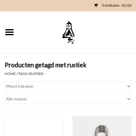
0 Artikelen - €0,00
Home
Woondeco
Kleding
Producten getagd met rustiek
HOME
/
TAGS
/
RUSTIEK
Zeeland en Zeeuwse knop
Waterkaart
Duikgidsen
Contact