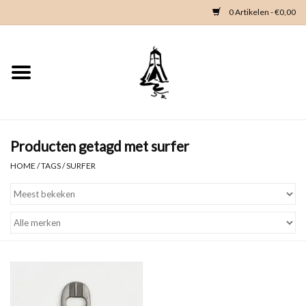
0 Artikelen - €0,00
Home
Woondeco
Kleding
Producten getagd met surfer
HOME
/
TAGS
/
SURFER
Zeeland en Zeeuwse knop
Waterkaart
Duikgidsen
Contact