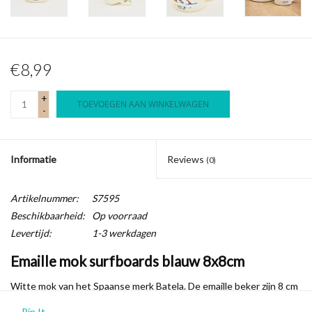
€8,99
+
TOEVOEGEN AAN WINKELWAGEN
-
Informatie
Reviews
(0)
Artikelnummer:
S7595
Beschikbaarheid:
Op voorraad
Levertijd:
1-3 werkdagen
Emaille mok surfboards blauw 8x8cm
Witte mok van het Spaanse merk Batela. De emaille beker zijn 8 cm
hoog en breed, dus een leuk klein formaat voor een kop koffie of