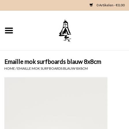
0 Artikelen - €0,00
Home
Woondeco
Kleding
Emaille mok surfboards blauw 8x8cm
HOME
/
EMAILLE MOK SURFBOARDS BLAUW 8X8CM
Zeeland en Zeeuwse knop
Waterkaart
Duikgidsen
Contact