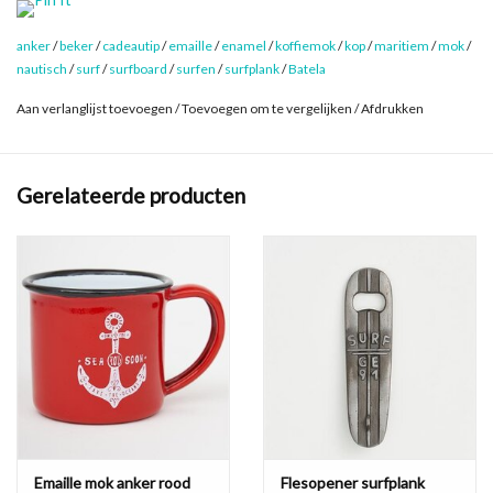
thee.
anker
/
beker
/
cadeautip
/
emaille
/
enamel
/
koffiemok
/
kop
/
maritiem
/
mok
/
Nieuw in deze serie populaire mokjes is de surf-print. Een kleurrijke
nautisch
/
surf
/
surfboard
/
surfen
/
surfplank
/
Batela
retro print van surfboards op een witte mok. Een origineel cadeau
voor iedere strandliefhebber, watersporter en natuurlijk surfer!
Aan verlanglijst toevoegen
/
Toevoegen om te vergelijken
/
Afdrukken
Met deze print zijn ook de kleine mokjes van 5 bij 5 cm leverbaar.
Nostalgisch, duurzaam en weer helemaal hip: emaille!
Gerelateerde producten
Emaille mok anker rood
Flesopener surfplank