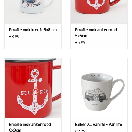
Emaille mok kreeft 8x8 cm
Emaille mok anker rood
5x5cm
€8,99
€5,99
Emaille mok anker rood
Beker XL Vanlife - Van life
8x8cm
€9,99