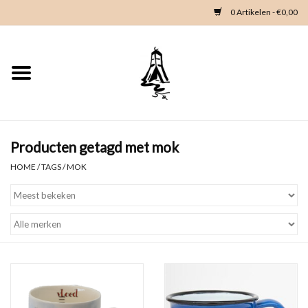
0 Artikelen - €0,00
Home
Woondeco
Kleding
Producten getagd met mok
HOME
/
TAGS
/
MOK
Zeeland en Zeeuwse knop
Waterkaart
Duikgidsen
Contact