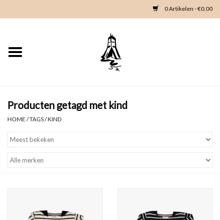
0 Artikelen - €0,00
Home
Woondeco
Kleding
Producten getagd met kind
HOME
/
TAGS
/
KIND
Zeeland en Zeeuwse knop
Waterkaart
Duikgidsen
Contact