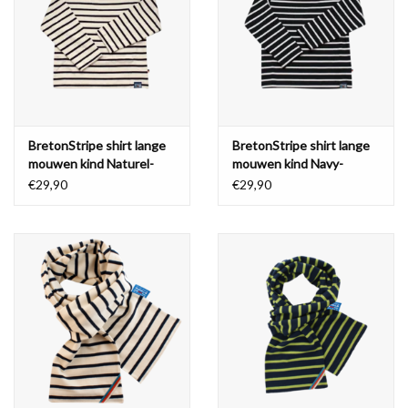
Waterproof tassen
Nieuws
BretonStripe shirt lange
BretonStripe shirt lange
mouwen kind Naturel-
mouwen kind Navy-
Navy
naturel
€29,90
€29,90