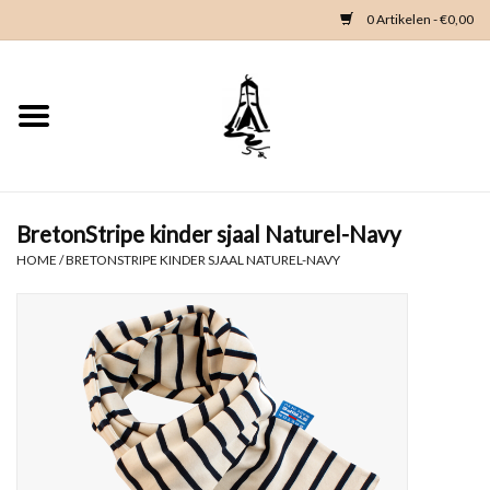
0 Artikelen - €0,00
Home
Woondeco
Kleding
BretonStripe kinder sjaal Naturel-Navy
HOME
/
BRETONSTRIPE KINDER SJAAL NATUREL-NAVY
Zeeland en Zeeuwse knop
Waterkaart
Duikgidsen
Contact