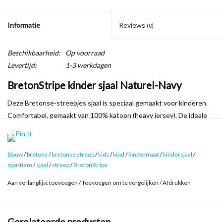
Informatie
Reviews
(0)
Beschikbaarheid:
Op voorraad
Levertijd:
1-3 werkdagen
BretonStripe kinder sjaal Naturel-Navy
Deze Bretonse-streepjes sjaal is speciaal gemaakt voor kinderen.
Comfortabel, gemaakt van 100% katoen (heavy jersey). De ideale
sjaal voor als het iets kouder wordt rond en op het water, maar
natuurlijk ook fijn bij het buitenspelen of een boswandeling!
blauw
/
bretons
/
bretonse streep
/
kids
/
kind
/
kindermaat
/
kindersjaal
/
De kindersjaals van BretonStripe worden op een eerlijke manier
maritiem
/
sjaal
/
streep
/
BretonStripe
geproduceerd met natuurlijke materialen, net als alle andere
artikelen van het merk. De streepjes sjaals zijn er in veel
Aan verlanglijst toevoegen
/
Toevoegen om te vergelijken
/
Afdrukken
verschillende kleurcombinaties en er zijn bijpassende mutsen
verkrijgbaar.
Gerelateerde producten