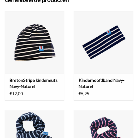
De kindersjaal van BretonStripe is 13 cm breed en 125 cm lang.
Kleur: Naturel - Navy (offwhite met donkerblauwe strepen)
BretonStripe kindermuts
Kinderhoofdband Navy-
Navy-Naturel
Naturel
€12,00
€5,95