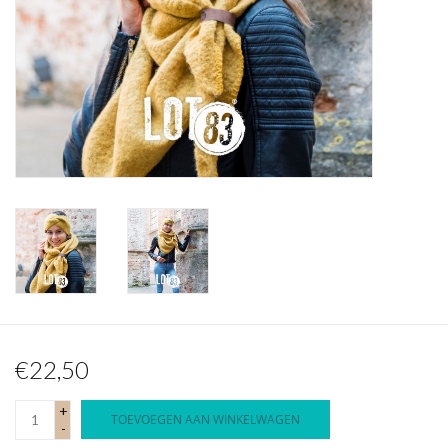
Waterproof tassen
Nieuws
€22,50
+
TOEVOEGEN AAN WINKELWAGEN
-