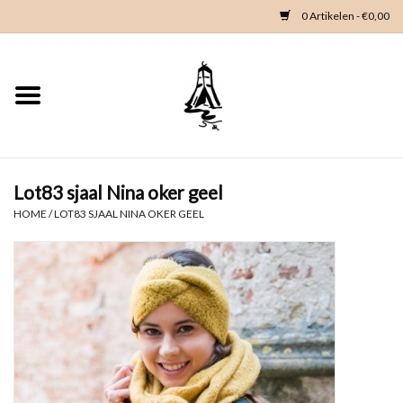
0 Artikelen - €0,00
Home
Woondeco
Kleding
Lot83 sjaal Nina oker geel
HOME
/
LOT83 SJAAL NINA OKER GEEL
Zeeland en Zeeuwse knop
Waterkaart
Duikgidsen
Contact