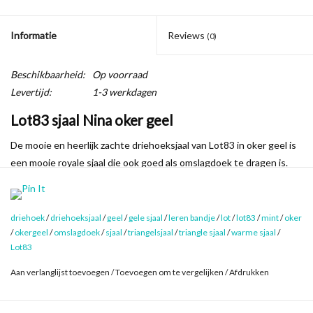
Informatie
Reviews
(0)
Beschikbaarheid:
Op voorraad
Levertijd:
1-3 werkdagen
Lot83 sjaal Nina oker geel
De mooie en heerlijk zachte driehoeksjaal van Lot83 in oker geel is
een mooie royale sjaal die ook goed als omslagdoek te dragen is.
Natuurlijk is ook sjaal Nina voorzien van de kenmerkende leren
details. Met het leren riempje zet je een punt van de sjaal
eenvoudig vast waardoor de sjaal als driehoeksjaal te dragen is en
driehoek
/
driehoeksjaal
/
geel
/
gele sjaal
/
leren bandje
/
lot
/
lot83
/
mint
/
oker
de hele dag perfect blijft zitten.
/
okergeel
/
omslagdoek
/
sjaal
/
triangelsjaal
/
triangle sjaal
/
warme sjaal
/
Lot83
Deze triangelsjaal is heerlijk zacht, soepel en licht.
Aan verlanglijst toevoegen
/
Toevoegen om te vergelijken
/
Afdrukken
Lot83 staat niet alleen bekend om de goede kwaliteit van de
triangelsjaals, maar ook om de prachtige tinten. De verschillende