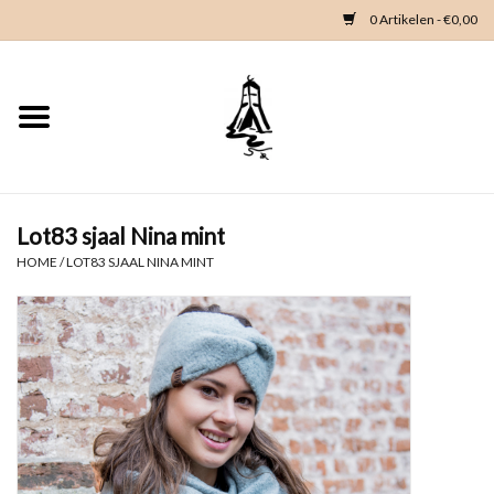
0 Artikelen - €0,00
Home
Woondeco
Kleding
Lot83 sjaal Nina mint
HOME
/
LOT83 SJAAL NINA MINT
Zeeland en Zeeuwse knop
Waterkaart
Duikgidsen
Contact