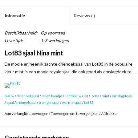
Informatie
Reviews
(0)
Beschikbaarheid:
Op voorraad
Levertijd:
1-3 werkdagen
Lot83 sjaal Nina mint
De mooie en heerlijk zachte driehoeksjaal van Lot83 in de populaire
kleur mint is een mooie royale sjaal die ook goed als omslagdoek te
dragen is.
Natuurlijk is ook sjaal Nina voorzien van de kenmerkende leren
details. Met het leren riempje zet je een punt van de sjaal
blauw
/
driehoeksjaal
/
leren bandje
/
lichtblauw
/
lot
/
lot83
/
mint
/
omslagdoek
eenvoudig vast waardoor de sjaal als driehoeksjaal te dragen is en
/
sjaal
/
triangelsjaal
/
triangle sjaal
/
warme sjaal
/
Lot83
de hele dag perfect blijft zitten.
Aan verlanglijst toevoegen
/
Toevoegen om te vergelijken
/
Afdrukken
Deze triangelsjaal is heerlijk zacht, soepel en licht.
Lot83 staat niet alleen bekend om de goede kwaliteit van de
Gerelateerde producten