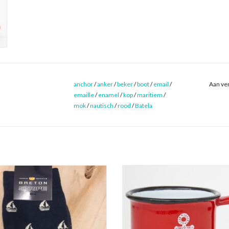
anchor
/
anker
/
beker
/
boot
/
email
/
Aan ver
emaille
/
enamel
/
kop
/
maritiem
/
mok
/
nautisch
/
rood
/
Batela
okken van BretonStripe zijn van 95%
n en 5% elasthan, voor een perfecte
Klein rood espressokopje van ema
m. Voorzien van een leuke print met
Duurzame bekers, voorzien van ee
otjes, voor iedere watersportfanaat.
opdruk van een anker.
EVOEGEN AAN WINKELWAGEN
TOEVOEGEN AAN WINKELWA