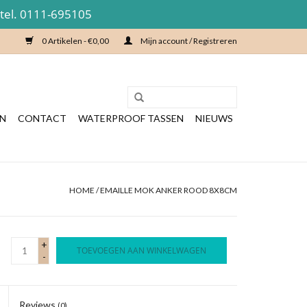
 tel. 0111-695105
0 Artikelen - €0,00
Mijn account / Registreren
EN
CONTACT
WATERPROOF TASSEN
NIEUWS
HOME
/
EMAILLE MOK ANKER ROOD 8X8CM
+
TOEVOEGEN AAN WINKELWAGEN
-
Reviews
(0)