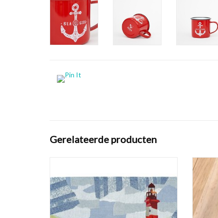
Gerelateerde producten
Placemat van geweven gobelin materiaal met
Deze s
nautisch decor. Op Placemat gobelin Ocean
katoe
Beach staan een vuurtoren en zeilboten
pasvor
afgebeeld. Hoge kwaliteit!
zeilbo
TOEVOEGEN AAN WINKELWAGEN
TO