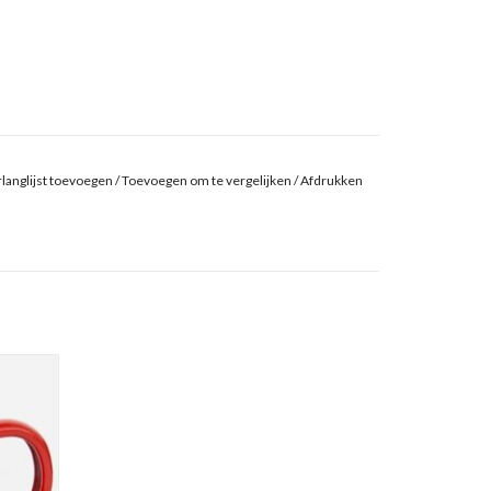
langlijst toevoegen
/
Toevoegen om te vergelijken
/
Afdrukken
ille.
n mooie
GEN