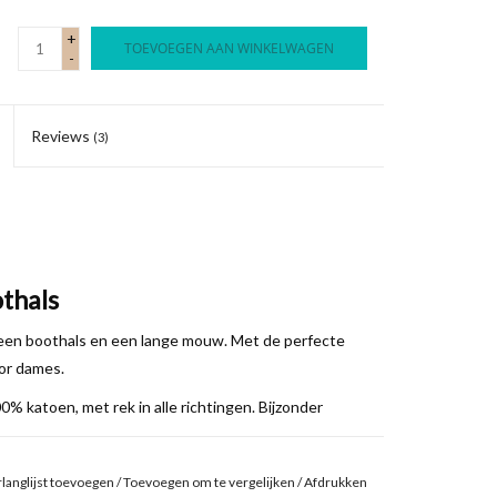
+
TOEVOEGEN AAN WINKELWAGEN
-
Reviews
(3)
thals
 een boothals en een lange mouw. Met de perfecte
oor dames.
0% katoen, met rek in alle richtingen. Bijzonder
uiste contrasterende sjaal of hoofdband!
langlijst toevoegen
/
Toevoegen om te vergelijken
/
Afdrukken