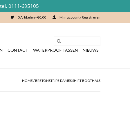
 tel. 0111-695105
0 Artikelen - €0,00
Mijn account / Registreren
EN
CONTACT
WATERPROOF TASSEN
NIEUWS
HOME
/
BRETONSTRIPE DAMES SHIRT BOOTHALS