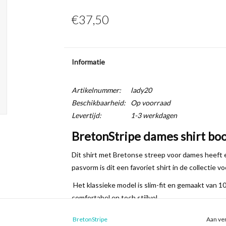
€37,50
Informatie
Artikelnummer:
lady20
Beschikbaarheid:
Op voorraad
Levertijd:
1-3 werkdagen
BretonStripe dames shirt boo
Dit shirt met Bretonse streep voor dames heeft
pasvorm is dit een favoriet shirt in de collectie v
Het klassieke model is slim-fit en gemaakt van 10
comfortabel en toch stijlvol.
Maak je outfit compleet met een bijpassende of j
BretonStripe
Aan ver