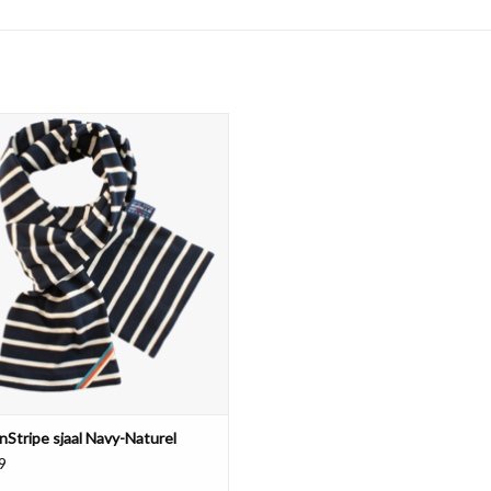
echte Bretonse sjaal, in heel veel
ombinaties. Van 100% zachte katoen,
rlijk geproduceerd. De klassieke
me streep in diverse kleuren. Kies je
favoriet!
EVOEGEN AAN WINKELWAGEN
nStripe sjaal Navy-Naturel
9