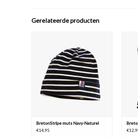
Gerelateerde producten
De echte Bretonse muts, in heel veel
De 
kleurcombinaties. Van 100% zachte katoen,
kleurc
eerlijk geproduceerd. De klassieke
ee
maritieme streep in diverse kleuren. Kies je
maritie
favoriet!
TOEVOEGEN AAN WINKELWAGEN
TO
BretonStripe muts Navy-Naturel
Breto
€14,95
€12,9