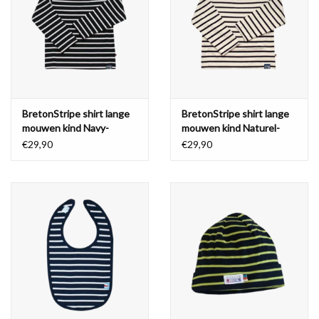
Waterproof tassen
Nieuws
BretonStripe shirt lange
BretonStripe shirt lange
mouwen kind Navy-
mouwen kind Naturel-
naturel
Navy
€29,90
€29,90