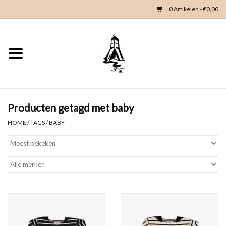
0 Artikelen - €0,00
Home
Woondeco
Kleding
Producten getagd met baby
HOME
/
TAGS
/
BABY
Zeeland en Zeeuwse knop
Waterkaart
Duikgidsen
Contact