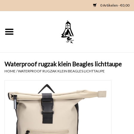
0 Artikelen - €0,00
Home
Woondeco
Kleding
Waterproof rugzak klein Beagles lichttaupe
HOME
/
WATERPROOF RUGZAK KLEIN BEAGLES LICHTTAUPE
Zeeland en Zeeuwse knop
Waterkaart
Duikgidsen
Contact