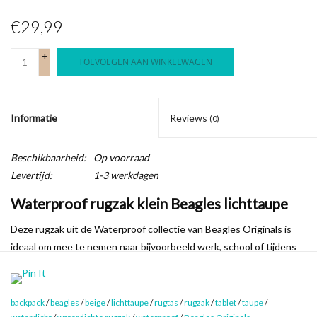
€29,99
+
TOEVOEGEN AAN WINKELWAGEN
-
Informatie
Reviews
(0)
Beschikbaarheid:
Op voorraad
Levertijd:
1-3 werkdagen
Waterproof rugzak klein Beagles lichttaupe
Deze rugzak uit de Waterproof collectie van Beagles Originals is
ideaal om mee te nemen naar bijvoorbeeld werk, school of tijdens
dagje uit! Deze rugzak is gemaakt van waterdicht PU materiaal en
sluit met een rits en rolltop. Zo blijven je spullen droog én veilig,
zelfs tijdens een regenbui!
backpack
/
beagles
/
beige
/
lichttaupe
/
rugtas
/
rugzak
/
tablet
/
taupe
/