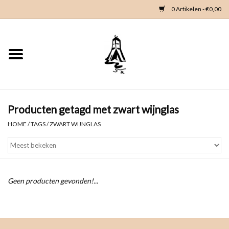
0 Artikelen - €0,00
Home
Woondeco
Kleding
Producten getagd met zwart wijnglas
HOME
/
TAGS
/
ZWART WIJNGLAS
Zeeland en Zeeuwse knop
Waterkaart
Geen producten gevonden!...
Duikgidsen
Contact