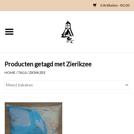
0 Artikelen - €0,00
Home
Woondeco
Kleding
Producten getagd met Zierikzee
HOME
/
TAGS
/
ZIERIKZEE
Zeeland en Zeeuwse knop
Waterkaart
Duikgidsen
Contact