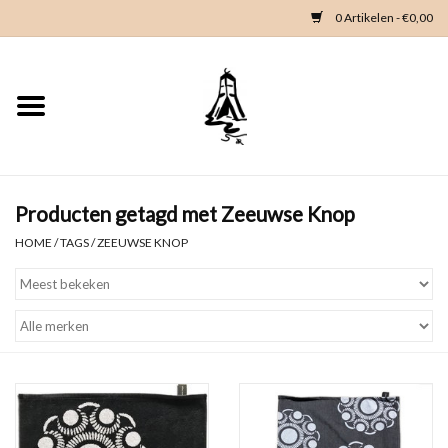
0 Artikelen - €0,00
Home
Woondeco
Kleding
Producten getagd met Zeeuwse Knop
HOME
/
TAGS
/
ZEEUWSE KNOP
Zeeland en Zeeuwse knop
Waterkaart
Duikgidsen
Contact