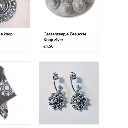
N WINKELWAGEN
e knop
Gastenzeepje Zeeuwse
Knop zilver
€4,50
leurige
Zilverkleurige metalen oorbellen
handdoek met
met een Zeeuwse knop.
se Knop patroon.
TOEVOEGEN AAN WINKELWAGEN
N WINKELWAGEN