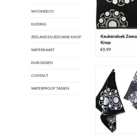
WOONDECO
KLEDING
Keukendoek Zeeu
ZEELAND EN ZEEUWSE KNOP
Knop
€9,99
WATERKAART
DUIKGIDSEN
CONTACT
Leuke set van een t
handdoek met in
Zeeuwse Knop patro
WATERPROOF TASSEN
katoen.
TOEVOEGEN AAN WI