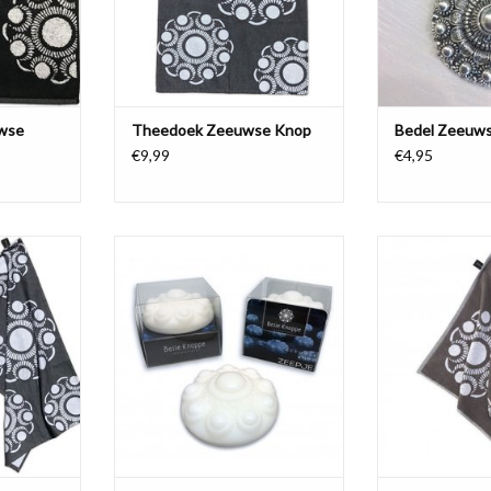
TOEVOEGEN AA
wse
Theedoek Zeeuwse Knop
Bedel Zeeuws
€9,99
€4,95
heedoek en
Een mooie decoratie voor in uw
Taupek
geweven
keuken, badkamer of toilet, om een
keukendoek/
on. 100%
sfeervol Zeeuws tintje te geven.
ingeweven Zeeuw
Staat mooi en ruikt heerlijk fris.
TOEVOEGEN AA
NKELWAGEN
TOEVOEGEN AAN WINKELWAGEN