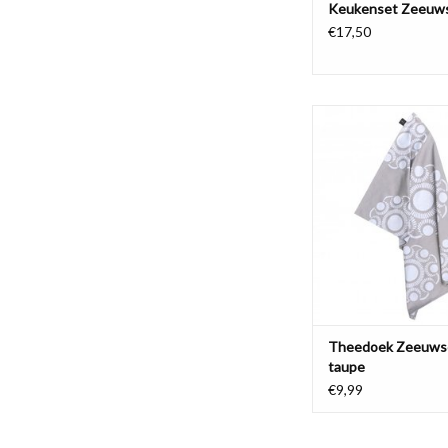
Keukenset Zeeuw
€17,50
Taupekleurige thee
ingeweven Zeeuwse Kn
TOEVOEGEN AAN WI
Theedoek Zeeuws
taupe
€9,99