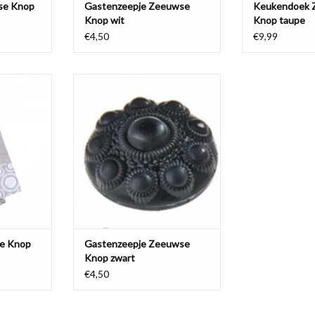
se Knop
Gastenzeepje Zeeuwse
Keukendoek 
Knop wit
Knop taupe
€4,50
€9,99
doek met
op patroon.
Een mooie decoratie voor in uw
keuken, badkamer of toilet, om een
NKELWAGEN
sfeervol Zeeuws tintje te geven.
Staat mooi en ruikt heerlijk fris.
TOEVOEGEN AAN WINKELWAGEN
e Knop
Gastenzeepje Zeeuwse
Knop zwart
€4,50