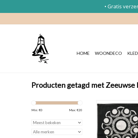
• Gratis verzend
HOME
WOONDECO
KLED
Producten getagd met Zeeuwse
Zwart-witte keukendo
met ingeweven Zee
Min: €
0
Max: €
20
patroon.
TOEVOEGEN AAN WI