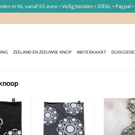
en in NL vanaf 65 euro • Veilig betalen • IDEAL • Paypal •
ING
ZEELAND EN ZEEUWSE KNOP
WATERKAART
DUIKGIDS
 knoop
ek/handdoek
uwse Knop
Antracietkleurige theedoek met
Deze Zeeuwse 
ingeweven Zeeuwse Knop patroon.
gebruikt worden 
ketting, sleutelh
NKELWAGEN
TOEVOEGEN AAN WINKELWAGEN
Want alles sta
Zeeuws