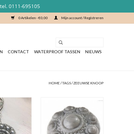
 tel. 0111-695105
0 Artikelen - €0,00
Mijn account / Registreren
EN
CONTACT
WATERPROOF TASSEN
NIEUWS
HOME
/
TAGS
/
ZEEUWSE KNOOP
Een mooie decoratie voor in uw
keuken, badkamer of toilet, om een
knop bedel kan
sfeervol Zeeuws tintje te geven.
als hanger aan een
Staat mooi en ruikt heerlijk fris.
anger of tashanger.
at goed met een
TOEVOEGEN AAN WINKELWAGEN
e Knop!