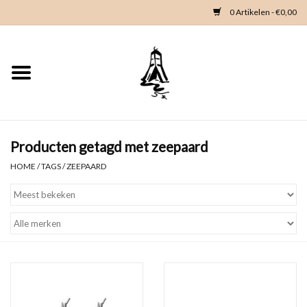
0 Artikelen - €0,00
Home
Woondeco
Kleding
Producten getagd met zeepaard
HOME
/
TAGS
/
ZEEPAARD
Zeeland en Zeeuwse knop
Waterkaart
Duikgidsen
Contact