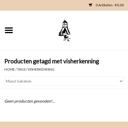
0 Artikelen - €0,00
Home
Woondeco
Kleding
Producten getagd met visherkenning
HOME
/
TAGS
/
VISHERKENNING
Zeeland en Zeeuwse knop
Waterkaart
Geen producten gevonden!...
Duikgidsen
Contact