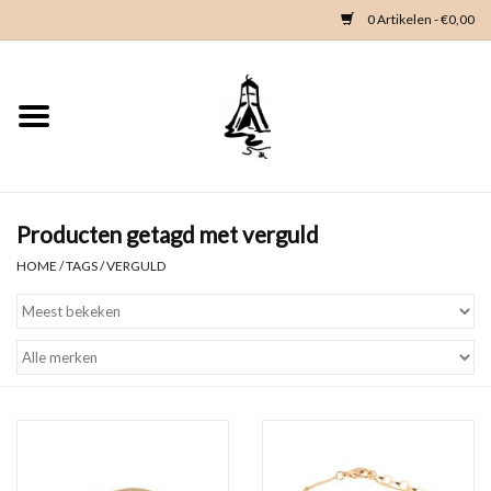
0 Artikelen - €0,00
Home
Woondeco
Kleding
Producten getagd met verguld
HOME
/
TAGS
/
VERGULD
Zeeland en Zeeuwse knop
Waterkaart
Duikgidsen
Contact