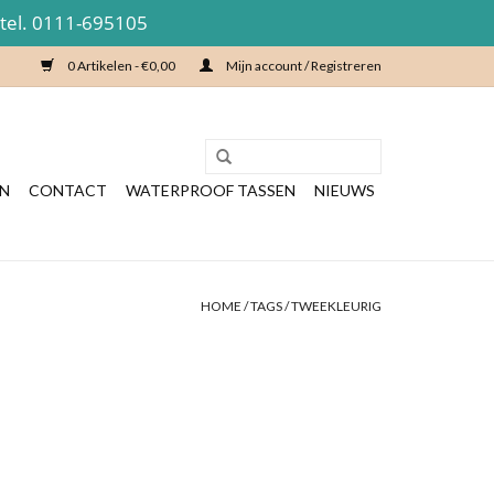
 tel. 0111-695105
0 Artikelen - €0,00
Mijn account / Registreren
EN
CONTACT
WATERPROOF TASSEN
NIEUWS
HOME
/
TAGS
/
TWEEKLEURIG