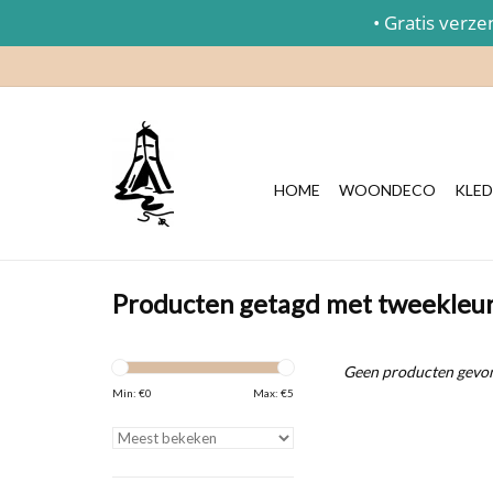
• Gratis verzend
HOME
WOONDECO
KLED
Producten getagd met tweekleur
Geen producten gevon
Min: €
0
Max: €
5