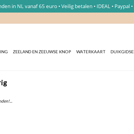
en in NL vanaf 65 euro • Veilig betalen • IDEAL • Paypal •
ING
ZEELAND EN ZEEUWSE KNOP
WATERKAART
DUIKGIDS
ig
den!...