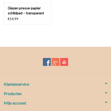
Glazen presse-papier
schildpad – transparant
en blauw glas
€14,99
Klantenservice
Producten
Mijn account