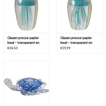
Waterproof tassen
Nieuws
Glazen presse-papier
Glazen presse-papier
kwal – transparant en
kwal – transparant en
aquablauw glas 16cm
aquablauw glas 11cm
€34,50
€19,99