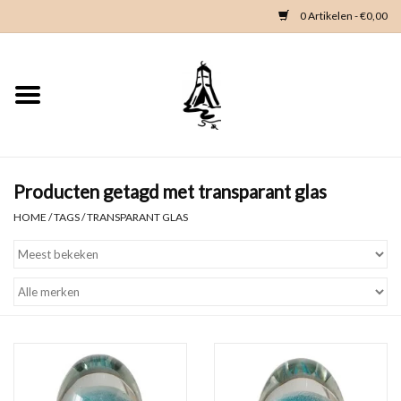
0 Artikelen - €0,00
Home
Woondeco
Kleding
Producten getagd met transparant glas
HOME
/
TAGS
/
TRANSPARANT GLAS
Zeeland en Zeeuwse knop
Waterkaart
Duikgidsen
Contact