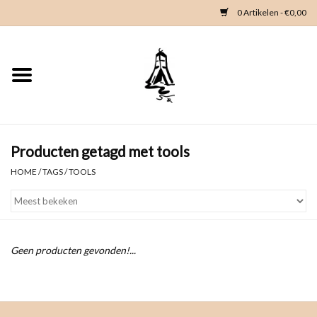
0 Artikelen - €0,00
Home
Woondeco
Kleding
Producten getagd met tools
HOME
/
TAGS
/
TOOLS
Zeeland en Zeeuwse knop
Waterkaart
Geen producten gevonden!...
Duikgidsen
Contact