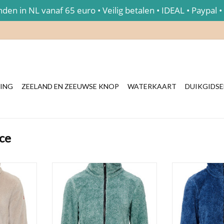
en in NL vanaf 65 euro • Veilig betalen • IDEAL • Paypal •
ING
ZEELAND EN ZEEUWSE KNOP
WATERKAART
DUIKGIDS
ce
Heerlijk zachte en warme teddy
Heerlijk zacht
fleece van Nordberg voor dames in
fleece van Nordb
arme teddy
de mooie emerald green kleur.
een mooie kleu
oor dames in
arme lichte
TOEVOEGEN AAN WINKELWAGEN
TOEVOEGEN AA