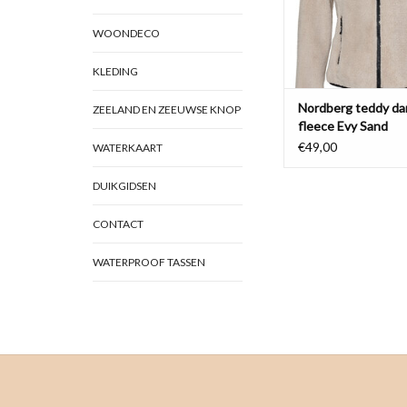
TOEVOEGEN AAN WI
WOONDECO
KLEDING
Nordberg teddy d
ZEELAND EN ZEEUWSE KNOP
fleece Evy Sand
€49,00
WATERKAART
DUIKGIDSEN
CONTACT
WATERPROOF TASSEN