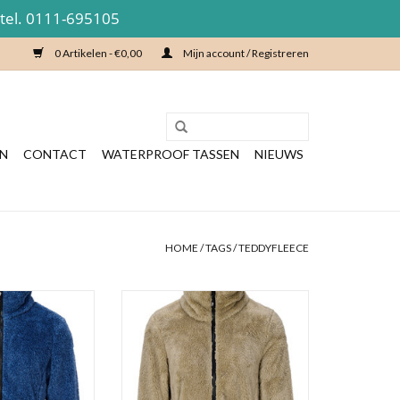
 tel. 0111-695105
0 Artikelen - €0,00
Mijn account / Registreren
EN
CONTACT
WATERPROOF TASSEN
NIEUWS
HOME
/
TAGS
/
TEDDYFLEECE
e en warme teddy
erg voor dames in
Heerlijk zachte en warme teddy
r blauw melange.
fleece van Nordberg voor dames in
een mooie neutrale warme
N WINKELWAGEN
zandkleur.