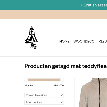
• Gratis verzend
HOME
WOONDECO
KLED
Producten getagd met teddyflee
Heerlijk zachte en w
Min: €
0
Max: €
50
fleece van Nordberg v
een mooie neutrale w
zandkleur.