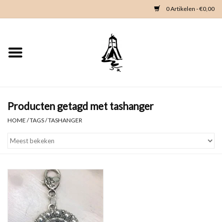
0 Artikelen - €0,00
Home
Woondeco
Kleding
Producten getagd met tashanger
HOME
/
TAGS
/
TASHANGER
Zeeland en Zeeuwse knop
Waterkaart
Duikgidsen
Contact