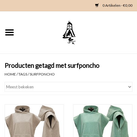
0 Artikelen - €0,00
Home
Woondeco
Kleding
Producten getagd met surfponcho
HOME
/
TAGS
/
SURFPONCHO
Zeeland en Zeeuwse knop
Waterkaart
Duikgidsen
Contact