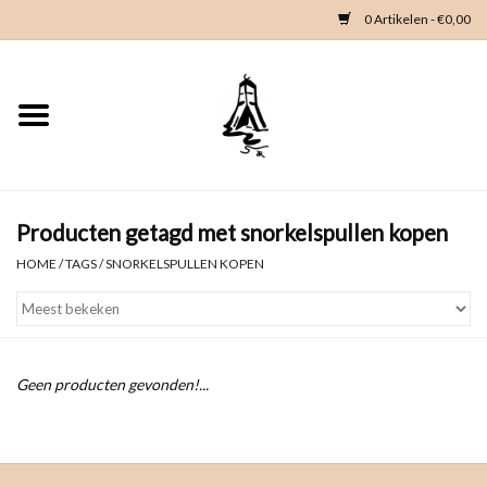
0 Artikelen - €0,00
Home
Woondeco
Kleding
Producten getagd met snorkelspullen kopen
HOME
/
TAGS
/
SNORKELSPULLEN KOPEN
Zeeland en Zeeuwse knop
Waterkaart
Geen producten gevonden!...
Duikgidsen
Contact