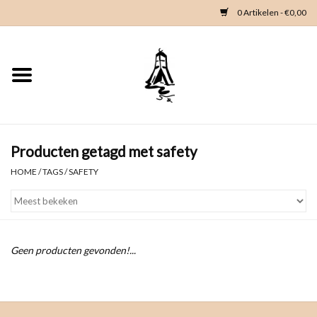
0 Artikelen - €0,00
Home
Woondeco
Kleding
Producten getagd met safety
HOME
/
TAGS
/
SAFETY
Zeeland en Zeeuwse knop
Waterkaart
Geen producten gevonden!...
Duikgidsen
Contact