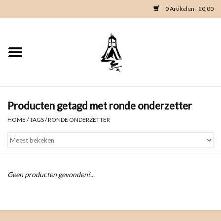
0 Artikelen - €0,00
Home
Woondeco
Kleding
Producten getagd met ronde onderzetter
HOME
/
TAGS
/
RONDE ONDERZETTER
Zeeland en Zeeuwse knop
Waterkaart
Geen producten gevonden!...
Duikgidsen
Contact