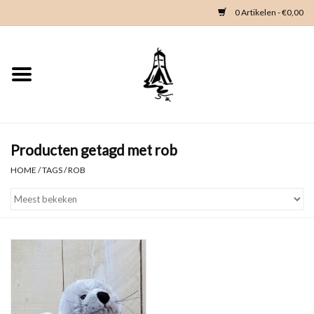
0 Artikelen - €0,00
Home
Woondeco
Kleding
Producten getagd met rob
HOME
/
TAGS
/
ROB
Zeeland en Zeeuwse knop
Waterkaart
Duikgidsen
Contact