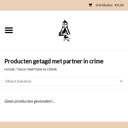
0 Artikelen - €0,00
Home
Woondeco
Kleding
Producten getagd met partner in crime
HOME
/
TAGS
/
PARTNER IN CRIME
Zeeland en Zeeuwse knop
Waterkaart
Geen producten gevonden!...
Duikgidsen
Contact