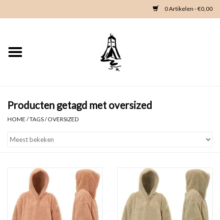
0 Artikelen - €0,00
Home
Woondeco
Kleding
Producten getagd met oversized
HOME
/
TAGS
/
OVERSIZED
Zeeland en Zeeuwse knop
Waterkaart
Duikgidsen
Contact