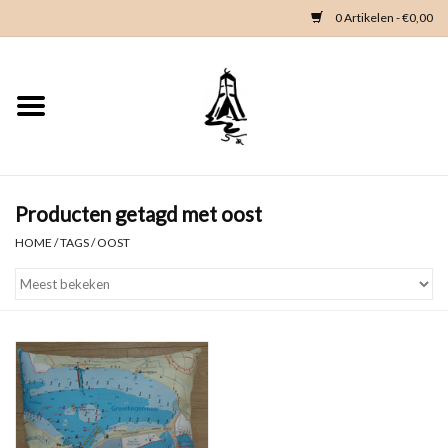
0 Artikelen - €0,00
Home
Woondeco
Kleding
Producten getagd met oost
HOME
/
TAGS
/
OOST
Zeeland en Zeeuwse knop
Waterkaart
Duikgidsen
Contact