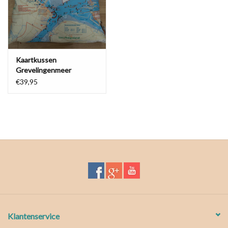
Waterproof tassen
Nieuws
Kaartkussen
Grevelingenmeer
Bruinisse
€39,95
Klantenservice