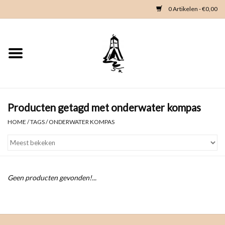
0 Artikelen - €0,00
Home
Woondeco
Kleding
Producten getagd met onderwater kompas
HOME
/
TAGS
/
ONDERWATER KOMPAS
Zeeland en Zeeuwse knop
Waterkaart
Geen producten gevonden!...
Duikgidsen
Contact