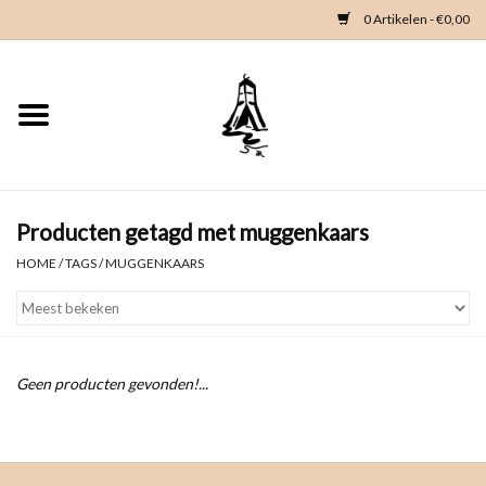
0 Artikelen - €0,00
Home
Woondeco
Kleding
Producten getagd met muggenkaars
HOME
/
TAGS
/
MUGGENKAARS
Zeeland en Zeeuwse knop
Waterkaart
Geen producten gevonden!...
Duikgidsen
Contact