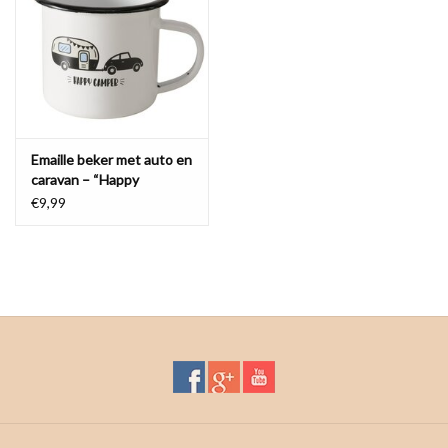
Waterproof tassen
Nieuws
Emaille beker met auto en
caravan – “Happy
Camper”
€9,99