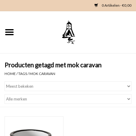
0 Artikelen - €0,00
Home
Woondeco
Kleding
Producten getagd met mok caravan
HOME
/
TAGS
/
MOK CARAVAN
Zeeland en Zeeuwse knop
Waterkaart
Duikgidsen
Contact