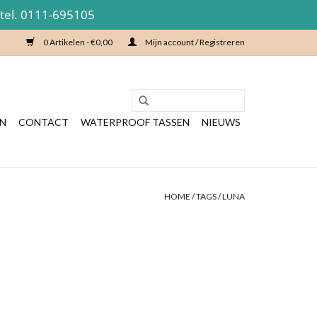
 tel. 0111-695105
0 Artikelen - €0,00
Mijn account / Registreren
EN
CONTACT
WATERPROOF TASSEN
NIEUWS
HOME
/
TAGS
/
LUNA