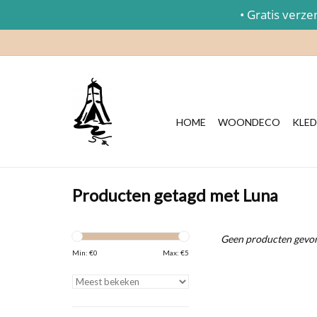
• Gratis verzend
HOME
WOONDECO
KLED
Producten getagd met Luna
Geen producten gevon
Min: €
0
Max: €
5