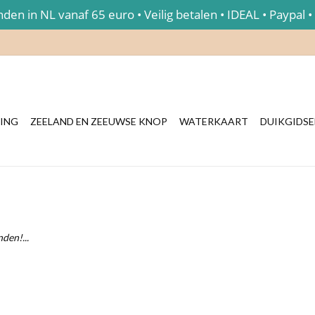
en in NL vanaf 65 euro • Veilig betalen • IDEAL • Paypal •
ING
ZEELAND EN ZEEUWSE KNOP
WATERKAART
DUIKGIDS
den!...