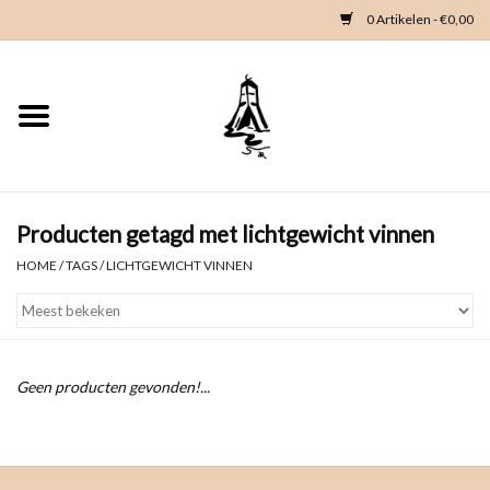
0 Artikelen - €0,00
Home
Woondeco
Kleding
Producten getagd met lichtgewicht vinnen
HOME
/
TAGS
/
LICHTGEWICHT VINNEN
Zeeland en Zeeuwse knop
Waterkaart
Geen producten gevonden!...
Duikgidsen
Contact