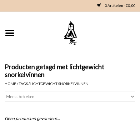
0 Artikelen - €0,00
Home
Woondeco
Kleding
Producten getagd met lichtgewicht
snorkelvinnen
Zeeland en Zeeuwse knop
HOME
/
TAGS
/
LICHTGEWICHT SNORKELVINNEN
Waterkaart
Duikgidsen
Geen producten gevonden!...
Contact