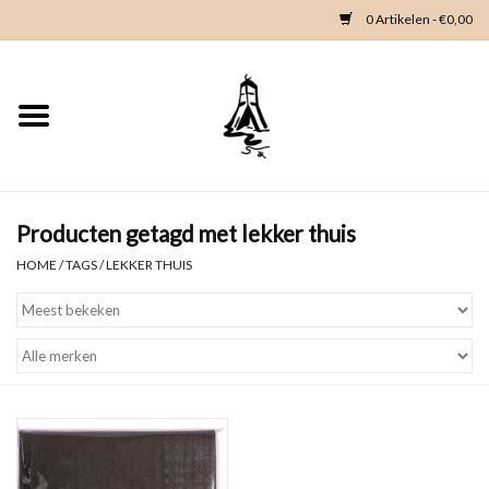
0 Artikelen - €0,00
Home
Woondeco
Kleding
Producten getagd met lekker thuis
HOME
/
TAGS
/
LEKKER THUIS
Zeeland en Zeeuwse knop
Waterkaart
Duikgidsen
Contact