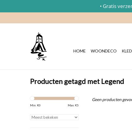
• Gratis verzend
HOME
WOONDECO
KLED
Producten getagd met Legend
Geen producten gevon
Min: €
0
Max: €
5