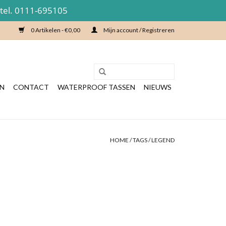
 tel. 0111-695105
0 Artikelen - €0,00
Mijn account / Registreren
EN
CONTACT
WATERPROOF TASSEN
NIEUWS
HOME
/
TAGS
/
LEGEND