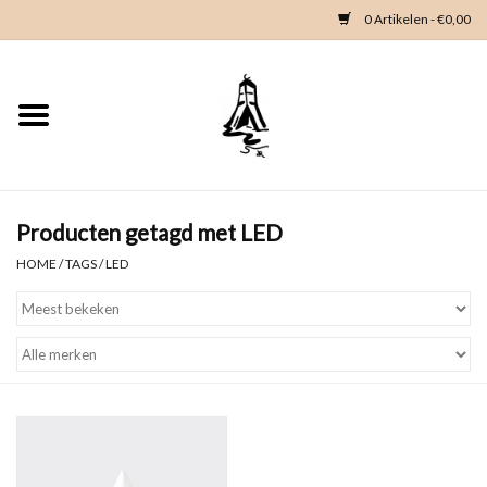
0 Artikelen - €0,00
Home
Woondeco
Kleding
Producten getagd met LED
HOME
/
TAGS
/
LED
Zeeland en Zeeuwse knop
Waterkaart
Duikgidsen
Contact