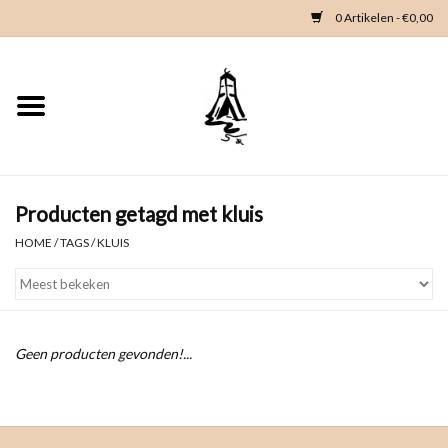
0 Artikelen - €0,00
Home
Woondeco
Kleding
Producten getagd met kluis
HOME
/
TAGS
/
KLUIS
Zeeland en Zeeuwse knop
Waterkaart
Geen producten gevonden!...
Duikgidsen
Contact