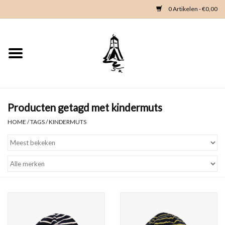
0 Artikelen - €0,00
Home
Woondeco
Kleding
Producten getagd met kindermuts
HOME
/
TAGS
/
KINDERMUTS
Zeeland en Zeeuwse knop
Waterkaart
Duikgidsen
Contact