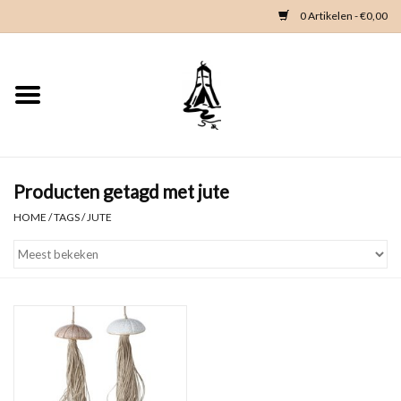
0 Artikelen - €0,00
Home
Woondeco
Kleding
Producten getagd met jute
HOME
/
TAGS
/
JUTE
Zeeland en Zeeuwse knop
Waterkaart
Duikgidsen
Contact