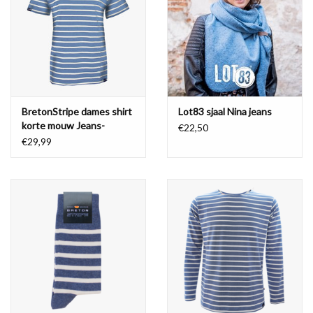
Waterproof tassen
Nieuws
BretonStripe dames shirt
Lot83 sjaal Nina jeans
korte mouw Jeans-
€22,50
Natural
€29,99