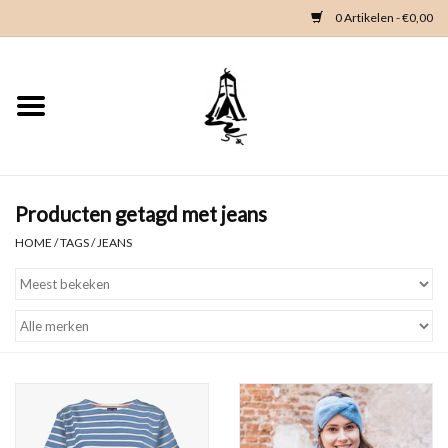
0 Artikelen - €0,00
Home
Woondeco
Kleding
Producten getagd met jeans
HOME
/
TAGS
/
JEANS
Zeeland en Zeeuwse knop
Waterkaart
Duikgidsen
Contact