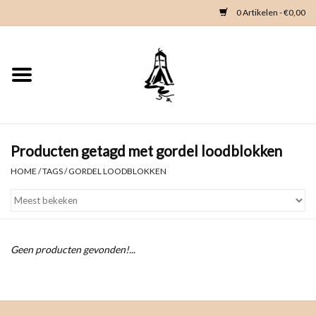
0 Artikelen - €0,00
Home
Woondeco
Kleding
Producten getagd met gordel loodblokken
HOME
/
TAGS
/
GORDEL LOODBLOKKEN
Zeeland en Zeeuwse knop
Waterkaart
Geen producten gevonden!...
Duikgidsen
Contact